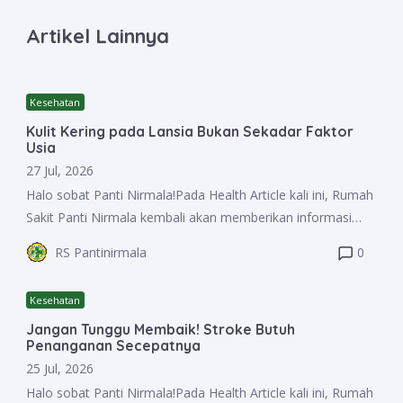
Artikel Lainnya
Kesehatan
Kulit Kering pada Lansia Bukan Sekadar Faktor
Usia
27 Jul, 2026
Halo sobat Panti Nirmala!Pada Health Article kali ini, Rumah
Sakit Panti Nirmala kembali akan memberikan informasi
seputar kesehatan dan terkait Rumah Sakit Panti Nirmala
RS Pantinirmala
0
yang dapat sobat Nirmala pelajari dan dibagikan ke orang-
orang terkasih untuk semakin aware akan informasi
Kesehatan
kesehatan. Yuk cari tahu selengkapnya!Kulit yang terasa
Jangan Tunggu Membaik! Stroke Butuh
kering dan gatal merupakan keluhan yang sering dialami
Penanganan Secepatnya
oleh lansia. Seiring bertambahnya usia, kemampuan kulit
25 Jul, 2026
untuk mempertahankan kelembapan akan menurun
Halo sobat Panti Nirmala!Pada Health Article kali ini, Rumah
sehingga kulit menjadi lebih mudah kering, pecah-pecah,